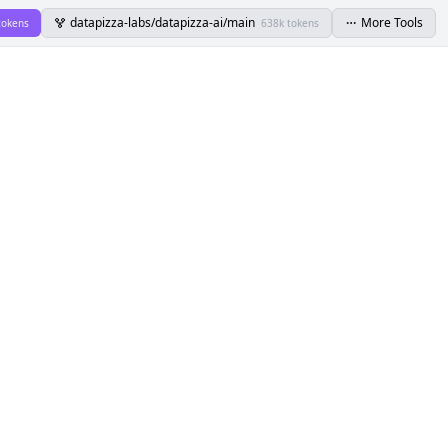
datapizza-labs/datapizza-ai/main
More Tools
tokens
638k tokens