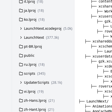
it.lproj
(18)
ja.lproj
(18)
ko.lproj
(18)
LaunchNext.xcodeproj
(5.0k)
LaunchNext
(377.3k)
pt-BR.lproj
public
ru.lproj
(18)
scripts
(345)
UpdaterScripts
(28.1k)
vi.lproj
(19)
zh-Hans.lproj
(21)
zh-Hant.lproj
(21)