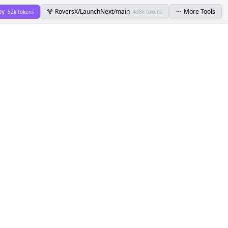
py
RoversX/LaunchNext/main
More Tools
52k tokens
438k tokens